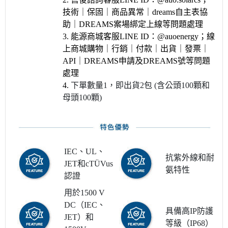
技術｜保固｜商品異常｜dreams自主表協
助｜DREAMS案場綁定上線等問題處理
3. 能源商城客服LINE ID：@auoenergy；線
上商城購物｜行銷｜付款｜出貨｜發票｜
API｜DREAMS申請及DREAMS號等問題
處理
4.
下單數量1，即出貨2包 (含公頭100顆和
母頭100顆)
IEC、UL、
抗紫外線和耐
JET和cTÜVus
氨特性
認證
用於1500 V
DC（IEC、
具備高IP防護
JET）和
等級（IP68）