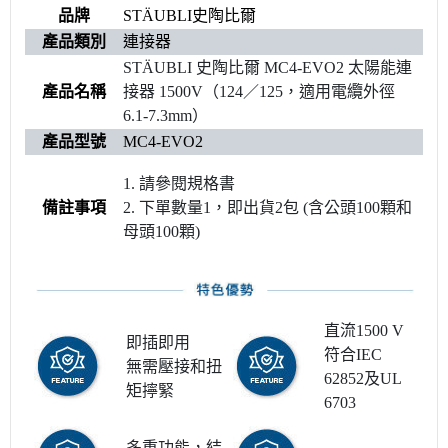
品牌
STÄUBLI史陶比爾
產品類別
連接器
STÄUBLI 史陶比爾 MC4-EVO2 太陽能連
產品名稱
接器 1500V（124／125，適用電纜外徑
6.1-7.3mm）
產品型號
MC4-EVO2
1. 請參閱規格書
備註事項
2. 下單數量1，即出貨2包 (含公頭100顆和
母頭100顆)
直流1500 V
即插即用
符合IEC
無需壓接和扭
62852及UL
矩擰緊
6703
多重功能，結