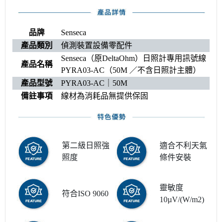
品牌
Senseca
產品類別
偵測裝置設備零配件
Senseca（原DeltaOhm）日照計專用訊號線
產品名稱
PYRA03-AC（50M ／不含日照計主體）
產品型號
PYRA03-AC｜50M
備註事項
線材為消耗品無提供保固
第二級日照強
適合不利天氣
照度
條件安裝
靈敏度
符合ISO 9060
10µV/(W/m2)