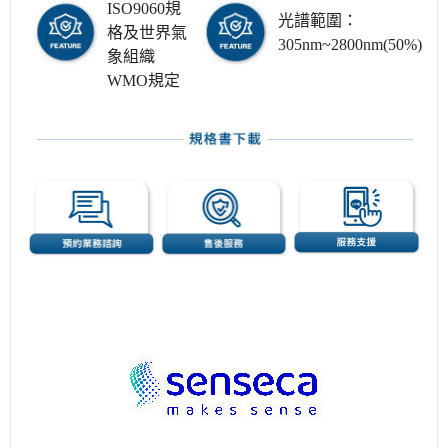
ISO9060規
光譜範圍：
格及世界氣
305nm~2800nm(50%)
象組織
WMO規定