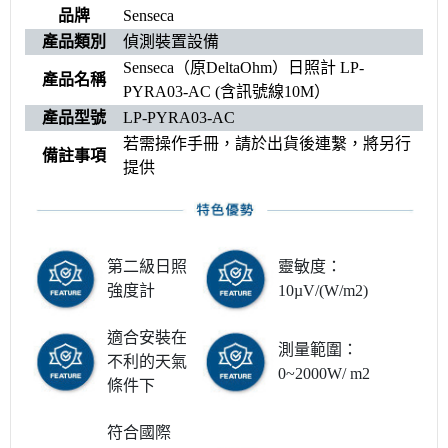
品牌
Senseca
產品類別
偵測裝置設備
Senseca（原DeltaOhm）日照計 LP-
產品名稱
PYRA03-AC (含訊號線10M）
產品型號
LP-PYRA03-AC
若需操作手冊，請於出貨後連繫，將另行
備註事項
提供
第二級日照
靈敏度：
強度計
10µV/(W/m2)
適合安裝在
測量範圍：
不利的天氣
0~2000W/ m2
條件下
符合國際