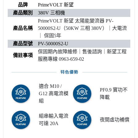
品牌
PrimeVOLT 新望
產品類別
380V 三相機
PrimeVOLT 新望 太陽能變流器 PV-
產品名稱
50000S2-U（50KW 三相 380V）｜大電流
｜ 保固5年
產品型號
PV-50000S2-U
保固期內故障維修｜售後諮詢｜新望工程
備註事項
服務專線 0963-659-02
適合 M10 /
PF0.9 實功不
G12 高電流模
降載
組
組串輸入電流
夜間虛功補償
可達 20A