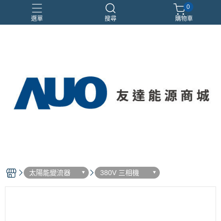
0
選單
搜尋
購物車
優惠活動
太陽能變流器
380V 三相機